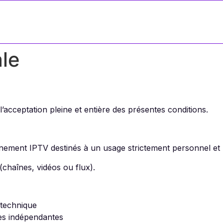
Accueil
Nos Abonnements
FAQ
Contactez-
le
 l’acceptation pleine et entière des présentes conditions.
ement IPTV destinés à un usage strictement personnel et 
chaînes, vidéos ou flux).
 technique
ces indépendantes